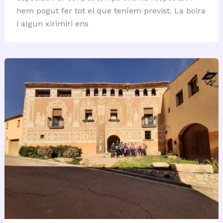
hem pogut fer tot el que teníem previst. La boira
i algun xirimiri ens