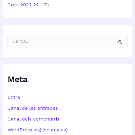
Curs 2023-24
(17)
C
e
r
c
a
:
Meta
Entra
Canal de les entrades
Canal dels comentaris
WordPress.org (en anglès)