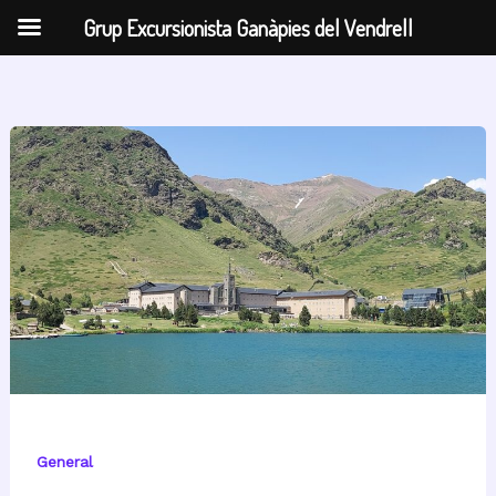
Grup Excursionista Ganàpies del Vendrell
Vés
al
contingut
General