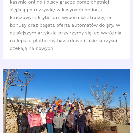
kasynie online Polscy gracze coraz chętniej
sięgają po rozrywkę w kasynach online, a
kluczowym kryterium wyboru są atrakcyjne
bonusy oraz bogata oferta automatów do gry. W
dzisiejszym artykule przyjrzymy się, co wyróżnia
najlepsze platformy hazardowe i jakie korzyści
czekają na nowych