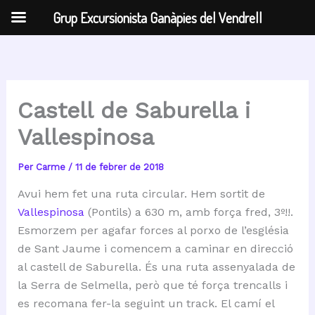
Grup Excursionista Ganàpies del Vendrell
Vés
al
contingut
Castell de Saburella i
Vallespinosa
Per
Carme
/
11 de febrer de 2018
Avui hem fet una ruta circular. Hem sortit de
Vallespinosa
(Pontils) a 630 m, amb força fred, 3º!!.
Esmorzem per agafar forces al porxo de l’església
de Sant Jaume i comencem a caminar en direcció
al castell de Saburella. És una ruta assenyalada de
la Serra de Selmella, però que té força trencalls i
es recomana fer-la seguint un track. El camí el