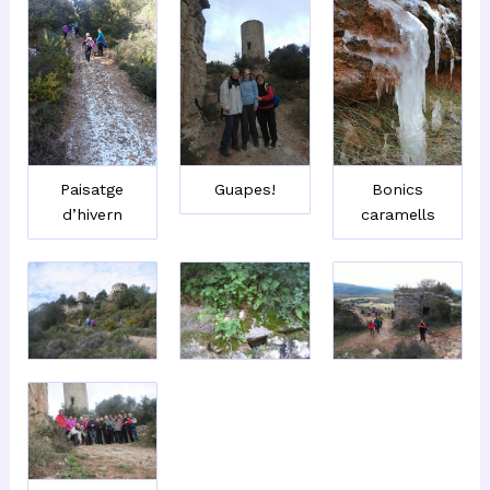
Paisatge
Guapes!
Bonics
d’hivern
caramells