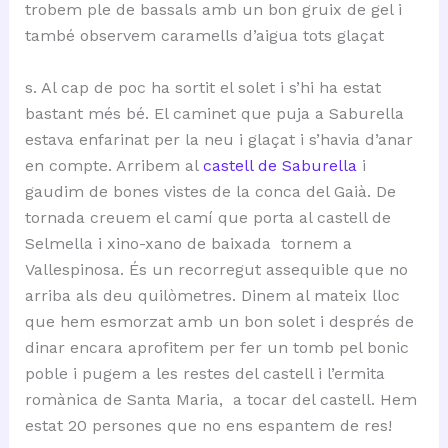
trobem ple de bassals amb un bon gruix de gel i
també observem caramells d’aigua tots glaçat
s. Al cap de poc ha sortit el solet i s’hi ha estat
bastant més bé. El caminet que puja a Saburella
estava enfarinat per la neu i glaçat i s’havia d’anar
en compte. Arribem al
castell de Saburella
i
gaudim de bones vistes de la conca del Gaià. De
tornada creuem el camí que porta al castell de
Selmella i xino-xano de baixada tornem a
Vallespinosa. És un recorregut assequible que no
arriba als deu quilòmetres. Dinem al mateix lloc
que hem esmorzat amb un bon solet i després de
dinar encara aprofitem per fer un tomb pel bonic
poble i pugem a les restes del castell i l’ermita
romànica de Santa Maria, a tocar del castell. Hem
estat 20 persones que no ens espantem de res!