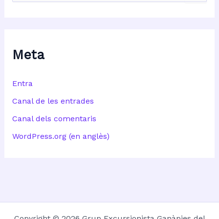
r
c
a
:
Meta
Entra
Canal de les entrades
Canal dels comentaris
WordPress.org (en anglès)
Copyright © 2026 Grup Excursionista Ganàpies del