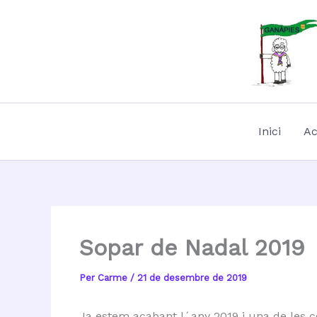
Vés
al
contingut
Inici
Ac
Sopar de Nadal 2019
Per
Carme
/
21 de desembre de 2019
Ja estem acabant l´any 2019 i una de les c