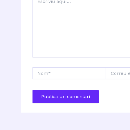
aquí…
Nom*
Correu
electrònic*