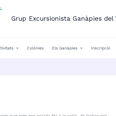
Grup Excursionista Ganàpies del 
tivitats
Colònies
Els Ganàpies
Inscripció
oses que més ens agrada fer a la colla, és trobar-nos