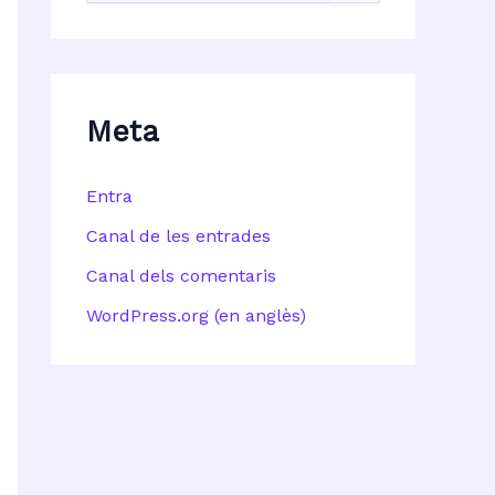
r
c
a
:
Meta
Entra
Canal de les entrades
Canal dels comentaris
WordPress.org (en anglès)