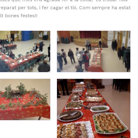
eparat per tots, i fer cagar el tió. Com sempre ha estat
t bones festes!!