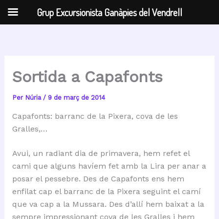
Grup Excursionista Ganàpies del Vendrell
Vés
al
contingut
Sortida a Capafonts
Per
Núria
/
9 de març de 2014
Capafonts: barranc de la Pixera, cova de les
Gralles,…
Avui, un radiant dia de primavera, hem refet el
cami que alguns havíem fet amb la Lira per anar a
posar el pessebre. Des de Capafonts ens hem
enfilat cap el barranc de la Pixera seguint el camí
que va cap a la Mussara. Des d’allí hem baixat a la
sempre impressionant cova de les Gralles i hem