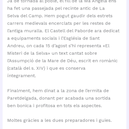
Ja de tornada al poble, el fill de la Ma Àngela ens
ha fet una passejada pel recinte antic de La
Selva del Camp. Hem pogut gaudir dels estrets
carrers medievals encerclats per les restes de
l’antiga muralla. El Castell del Paborde ara dedicat
a equipaments socials i l’Església de Sant
Andreu, on cada 15 d’agost s’hi representa «El
Misteri de la Selva» un text cantat sobre
l’Assumpció de la Mare de Déu, escrit en romànic
(català del s. XIV) i que es conserva
íntegrament.
Finalment, hem dinat a la zona de l’ermita de
Paretdelgada, donant per acabada una sortida
ben bonica i profitosa en tots els aspectes.
Moltes gràcies a les dues preparadores i guies.