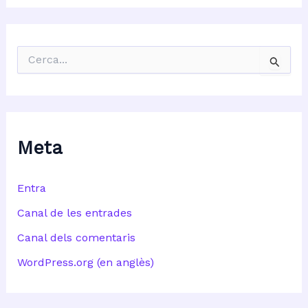
C
e
r
c
a
:
Meta
Entra
Canal de les entrades
Canal dels comentaris
WordPress.org (en anglès)