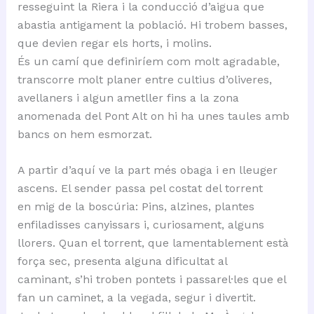
resseguint la Riera i la conducció d’aigua que
abastia antigament la població. Hi trobem basses,
que devien regar els horts, i molins.
És un camí que definiríem com molt agradable,
transcorre molt planer entre cultius d’oliveres,
avellaners i algun ametller fins a la zona
anomenada del Pont Alt on hi ha unes taules amb
bancs on hem esmorzat.
A partir d’aquí ve la part més obaga i en lleuger
ascens. El sender passa pel costat del torrent
en mig de la boscúria: Pins, alzines, plantes
enfiladisses canyissars i, curiosament, alguns
llorers. Quan el torrent, que lamentablement està
força sec, presenta alguna dificultat al
caminant, s’hi troben pontets i passarel·les que el
fan un caminet, a la vegada, segur i divertit.