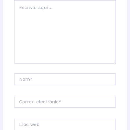
Escriviu
aquí…
Nom*
Correu
electrònic*
Lloc
web