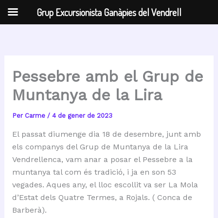
Grup Excursionista Ganàpies del Vendrell
Vés
al
contingut
Pessebre amb el Grup de
Muntanya de la Lira
Per
Carme
/
4 de gener de 2023
El passat diumenge dia 18 de desembre, junt amb
els companys del Grup de Muntanya de la Lira
Vendrellenca, vam anar a posar el Pessebre a la
muntanya tal com és tradició, i ja en son 53
vegades. Aques any, el lloc escollit va ser La Mola
d’Estat dels Quatre Termes, a Rojals. ( Conca de
Barberà).