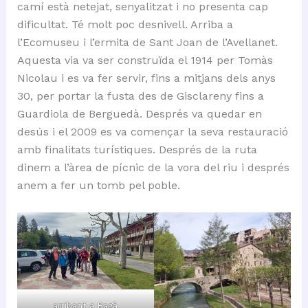
camí està netejat, senyalitzat i no presenta cap
dificultat. Té molt poc desnivell. Arriba a
l’Ecomuseu i l’ermita de Sant Joan de l’Avellanet.
Aquesta via va ser construïda el 1914 per Tomàs
Nicolau i es va fer servir, fins a mitjans dels anys
30, per portar la fusta des de Gisclareny fins a
Guardiola de Berguedà. Després va quedar en
desús i el 2009 es va començar la seva restauració
amb finalitats turístiques. Després de la ruta
dinem a l’àrea de pícnic de la vora del riu i després
anem a fer un tomb pel poble.
arribant a Bagà