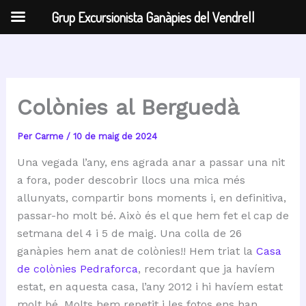
Grup Excursionista Ganàpies del Vendrell
Vés
al
contingut
Colònies al Berguedà
Per
Carme
/
10 de maig de 2024
Una vegada l’any, ens agrada anar a passar una nit
a fora, poder descobrir llocs una mica més
allunyats, compartir bons moments i, en definitiva,
passar-ho molt bé. Això és el que hem fet el cap de
setmana del 4 i 5 de maig. Una colla de 26
ganàpies hem anat de colònies!! Hem triat la
Casa
de colònies Pedraforca
, recordant que ja havíem
estat, en aquesta casa, l’any 2012 i hi havíem estat
molt bé. Molts hem repetit i les fotos ens han