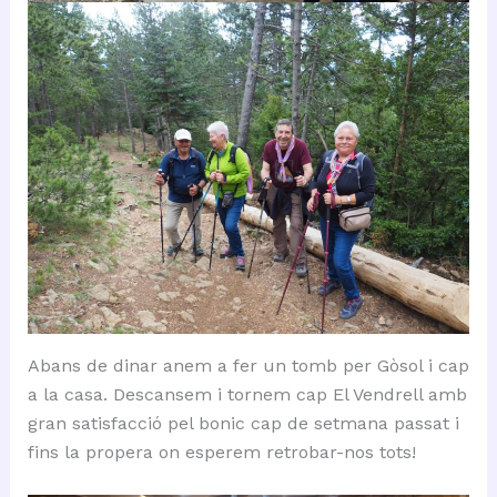
Abans de dinar anem a fer un tomb per Gòsol i cap
a la casa. Descansem i tornem cap El Vendrell amb
gran satisfacció pel bonic cap de setmana passat i
fins la propera on esperem retrobar-nos tots!