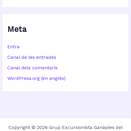
r
c
a
:
Meta
Entra
Canal de les entrades
Canal dels comentaris
WordPress.org (en anglès)
Copyright © 2026 Grup Excursionista Ganàpies del