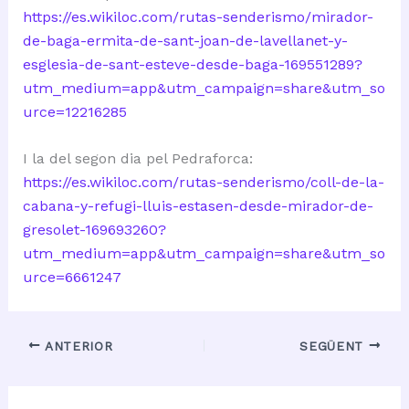
https://es.wikiloc.com/rutas-senderismo/mirador-
de-baga-ermita-de-sant-joan-de-lavellanet-y-
esglesia-de-sant-esteve-desde-baga-169551289?
utm_medium=app&utm_campaign=share&utm_so
urce=12216285
I la del segon dia pel Pedraforca:
https://es.wikiloc.com/rutas-senderismo/coll-de-la-
cabana-y-refugi-lluis-estasen-desde-mirador-de-
gresolet-169693260?
utm_medium=app&utm_campaign=share&utm_so
urce=6661247
ANTERIOR
SEGÜENT