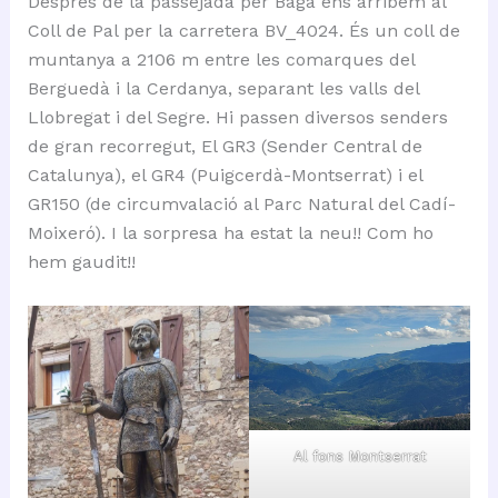
Després de la passejada per Bagà ens arribem al
Coll de Pal per la carretera BV_4024. És un coll de
muntanya a 2106 m entre les comarques del
Berguedà i la Cerdanya, separant les valls del
Llobregat i del Segre. Hi passen diversos senders
de gran recorregut, El GR3 (Sender Central de
Catalunya), el GR4 (Puigcerdà-Montserrat) i el
GR150 (de circumvalació al Parc Natural del Cadí-
Moixeró). I la sorpresa ha estat la neu!! Com ho
hem gaudit!!
Al fons Montserrat