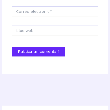
Correu
electrònic*
Lloc
web